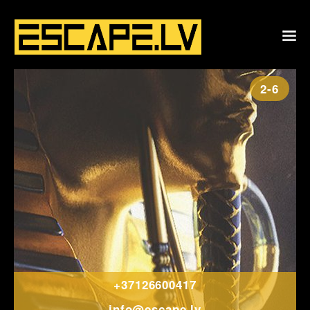
2-6
+37126600417
info@escape.lv